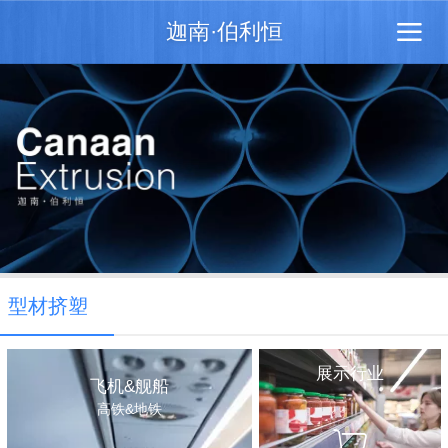
迦南·伯利恒
型材挤塑
展示行业
飞机&舰船
没有内容
高铁&地铁